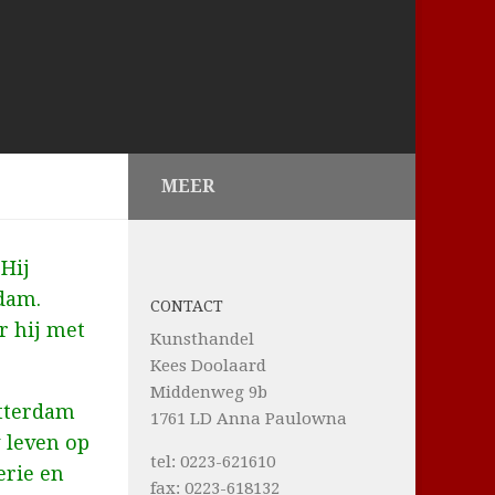
MEER
Hij
dam.
CONTACT
r hij met
Kunsthandel
Kees Doolaard
Middenweg 9b
otterdam
1761 LD Anna Paulowna
 leven op
tel: 0223-621610
erie en
fax: 0223-618132