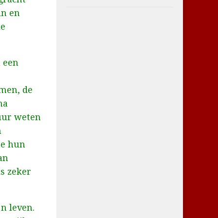
an en
le
n een
men, de
na
uur weten
n
ze hun
an
is zeker
jn leven.