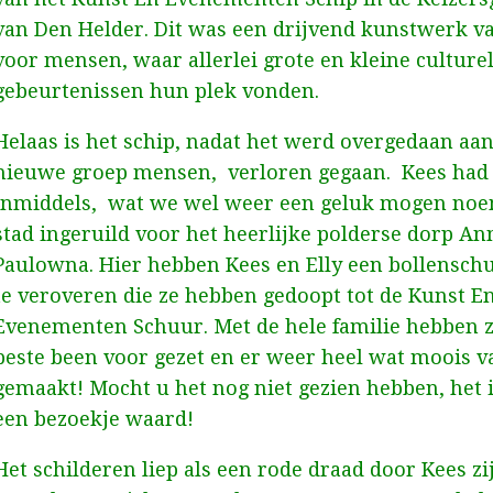
van Den Helder. Dit was een drijvend kunstwerk v
voor mensen, waar allerlei grote en kleine culture
gebeurtenissen hun plek vonden.
Helaas is het schip, nadat het werd overgedaan aa
nieuwe groep mensen, verloren gegaan. Kees had
inmiddels, wat we wel weer een geluk mogen noe
stad ingeruild voor het heerlijke polderse dorp An
Paulowna. Hier hebben Kees en Elly een bollensch
te veroveren die ze hebben gedoopt tot de Kunst E
Evenementen Schuur. Met de hele familie hebben 
beste been voor gezet en er weer heel wat moois v
gemaakt! Mocht u het nog niet gezien hebben, het 
een bezoekje waard!
Het schilderen liep als een rode draad door Kees zi