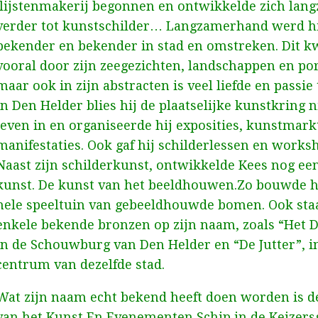
lijstenmakerij begonnen en ontwikkelde zich lan
verder tot kunstschilder… Langzamerhand werd h
bekender en bekender in stad en omstreken. Dit 
vooral door zijn zeegezichten, landschappen en po
maar ook in zijn abstracten is veel liefde en passie 
In Den Helder blies hij de plaatselijke kunstkring 
leven in en organiseerde hij exposities, kunstmark
manifestaties. Ook gaf hij schilderlessen en works
Naast zijn schilderkunst, ontwikkelde Kees nog ee
kunst. De kunst van het beeldhouwen.Zo bouwde h
hele speeltuin van gebeeldhouwde bomen. Ook sta
enkele bekende bronzen op zijn naam, zoals “Het D
in de Schouwburg van Den Helder en “De Jutter”, i
centrum van dezelfde stad.
Wat zijn naam echt bekend heeft doen worden is 
van het Kunst En Evenementen Schip in de Keizers