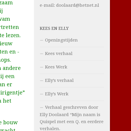
gzaam
e-mail: doolaard@hetnet.nl
ij
kwam
rtretten
KEES EN ELLY
te lezen.
Openingstijden
nieuw
ten en -
Kees verhaal
hops.
Kees Werk
n andere
ij een
Elly’s verhaal
an er
irigentje”
Elly’s Werk
n het
Verhaal geschreven door
Elly Doolaard “Mijn naam is
Quispel met een Q. en eerdere
de bouw
verhalen.
gracht